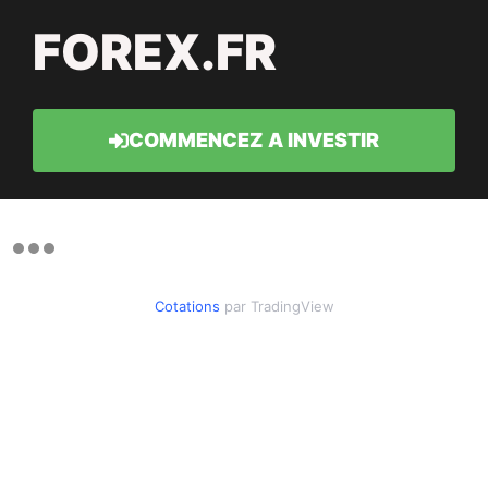
FOREX.FR
COMMENCEZ A INVESTIR
Cotations
par TradingView