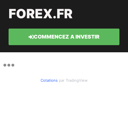
FOREX.FR
COMMENCEZ A INVESTIR
Cotations
par TradingView