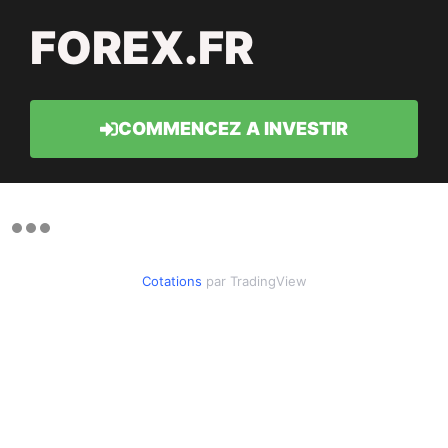
FOREX.FR
COMMENCEZ A INVESTIR
Cotations
par TradingView