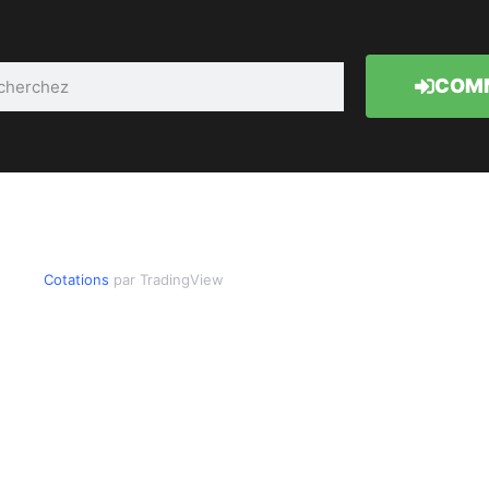
COMM
Cotations
par TradingView