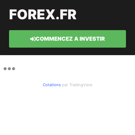
FOREX.FR
COMMENCEZ A INVESTIR
Cotations
par TradingView