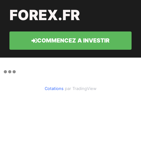
FOREX.FR
COMMENCEZ A INVESTIR
Cotations
par TradingView