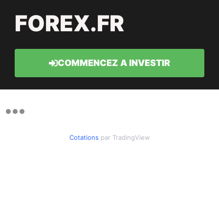
FOREX.FR
COMMENCEZ A INVESTIR
Cotations
par TradingView