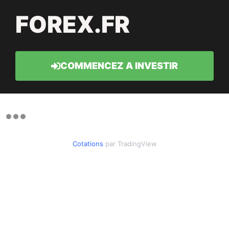
FOREX.FR
COMMENCEZ A INVESTIR
Cotations
par TradingView