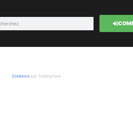
COMM
Cotations
par TradingView