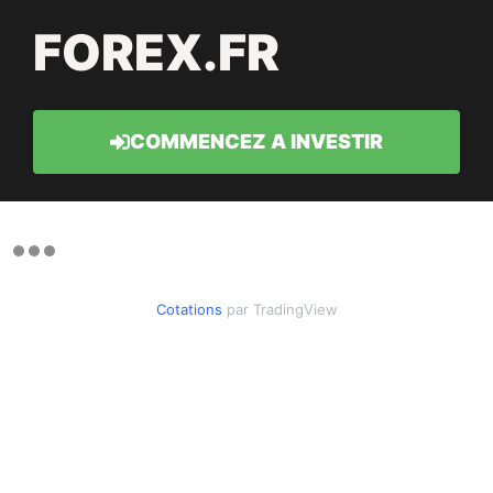
FOREX.FR
COMMENCEZ A INVESTIR
Cotations
par TradingView