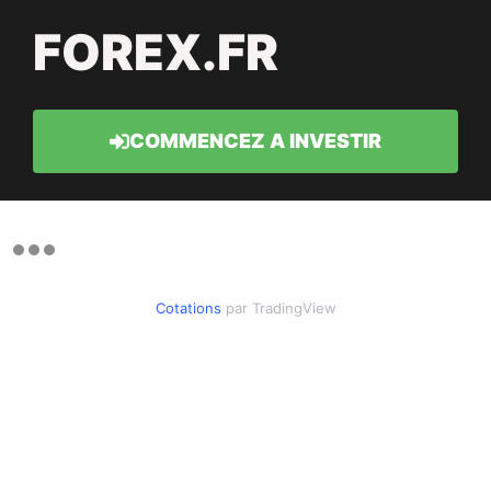
FOREX.FR
COMMENCEZ A INVESTIR
Cotations
par TradingView