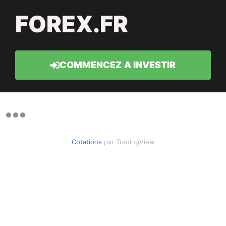
FOREX.FR
COMMENCEZ A INVESTIR
Cotations
par TradingView