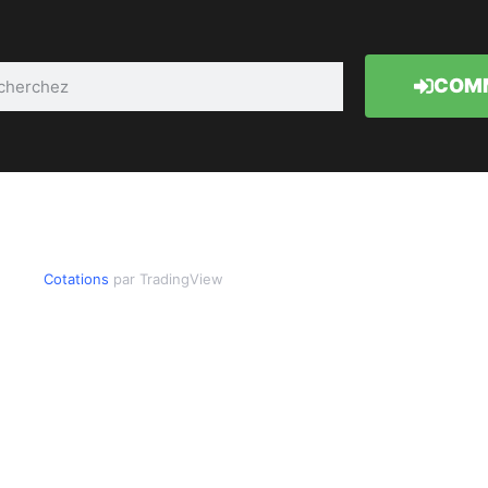
COMM
Cotations
par TradingView