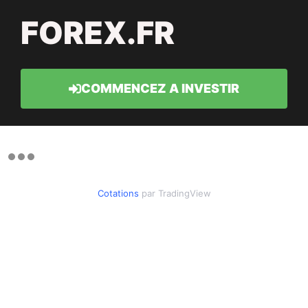
FOREX.FR
COMMENCEZ A INVESTIR
Cotations
par TradingView