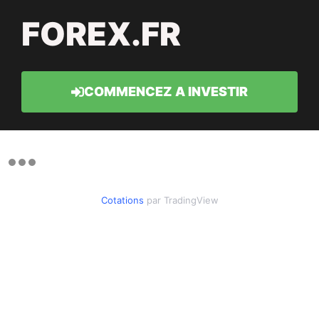
FOREX.FR
COMMENCEZ A INVESTIR
Cotations
par TradingView