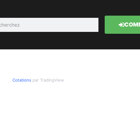
COMM
Cotations
par TradingView