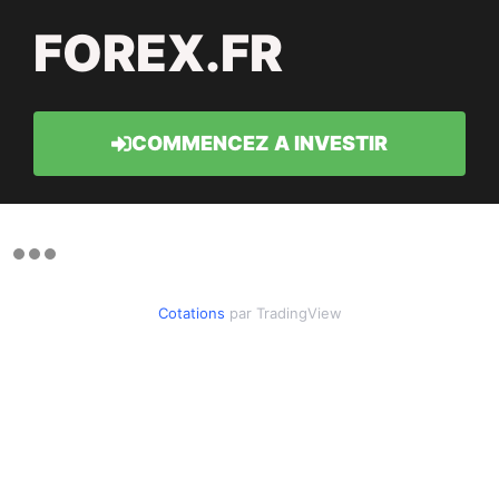
FOREX.FR
COMMENCEZ A INVESTIR
Cotations
par TradingView