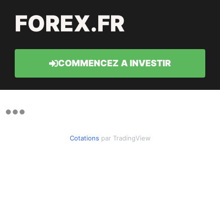
FOREX.FR
COMMENCEZ A INVESTIR
Cotations
par TradingView