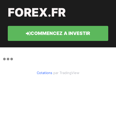
FOREX.FR
COMMENCEZ A INVESTIR
Cotations
par TradingView