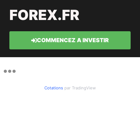
FOREX.FR
COMMENCEZ A INVESTIR
Cotations
par TradingView