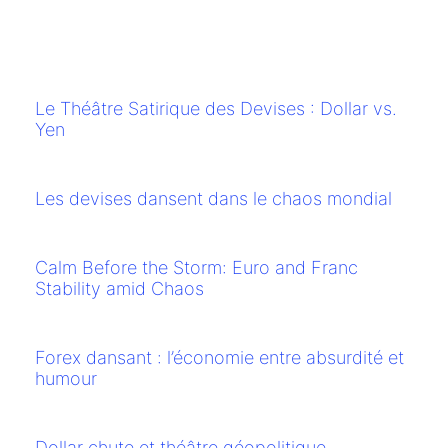
an
Li
Le Théâtre Satirique des Devises : Dollar vs.
Yen
Les devises dansent dans le chaos mondial
Calm Before the Storm: Euro and Franc
Stability amid Chaos
Forex dansant : l’économie entre absurdité et
humour
Dollar chute et théâtre géopolitique