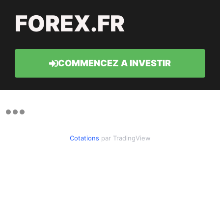
FOREX.FR
COMMENCEZ A INVESTIR
Cotations
par TradingView