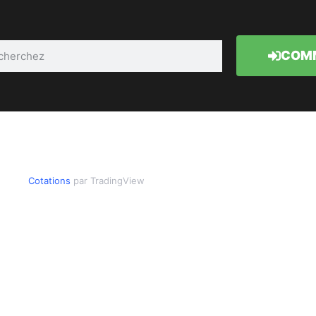
COMM
Cotations
par TradingView