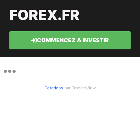
FOREX.FR
COMMENCEZ A INVESTIR
Cotations
par TradingView