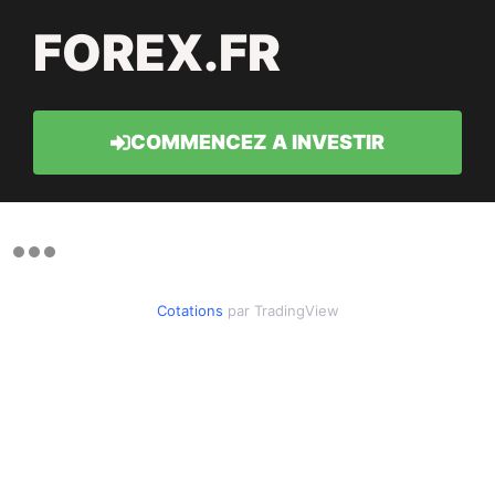
FOREX.FR
COMMENCEZ A INVESTIR
Cotations
par TradingView