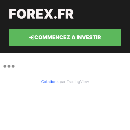
FOREX.FR
COMMENCEZ A INVESTIR
Cotations
par TradingView