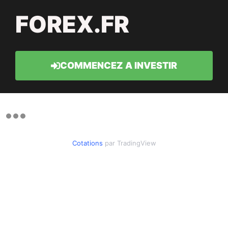
FOREX.FR
COMMENCEZ A INVESTIR
Cotations
par TradingView