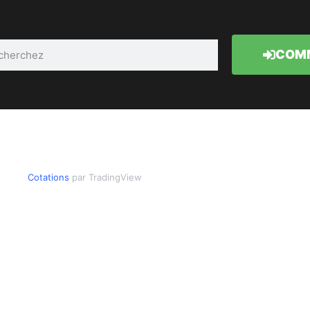
COMM
Cotations
par TradingView