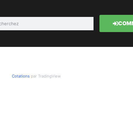
COMM
Cotations
par TradingView