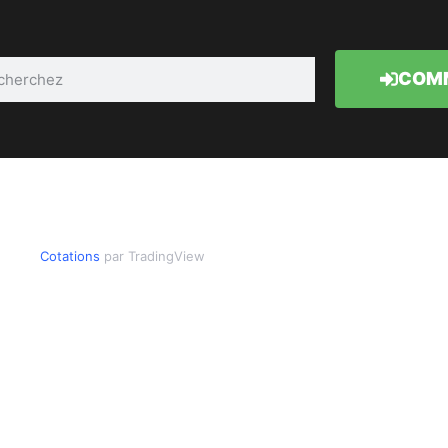
COMM
Cotations
par TradingView