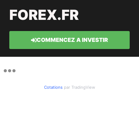
FOREX.FR
COMMENCEZ A INVESTIR
Cotations
par TradingView