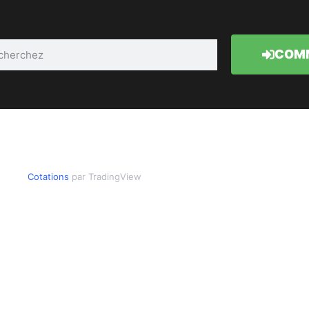
COMM
Cotations
par TradingView