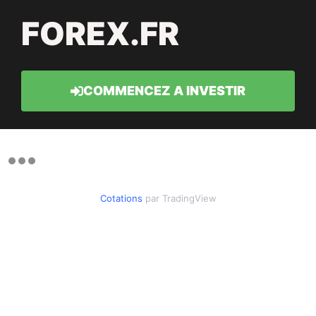
FOREX.FR
COMMENCEZ A INVESTIR
Cotations
par TradingView