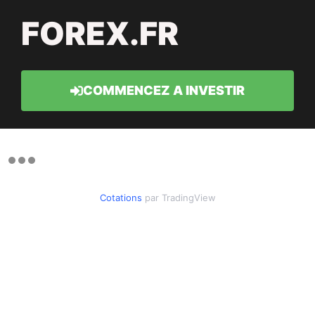
FOREX.FR
COMMENCEZ A INVESTIR
Cotations
par TradingView