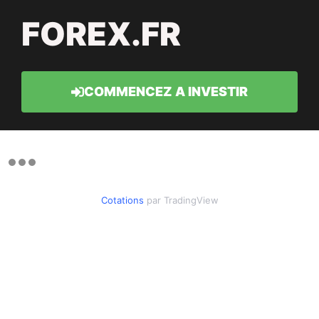
FOREX.FR
COMMENCEZ A INVESTIR
Cotations
par TradingView