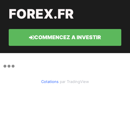
FOREX.FR
COMMENCEZ A INVESTIR
Cotations
par TradingView