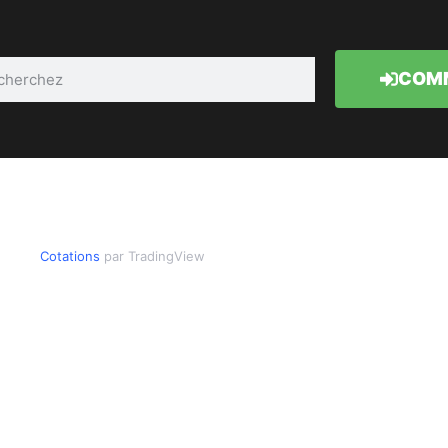
COMM
Cotations
par TradingView