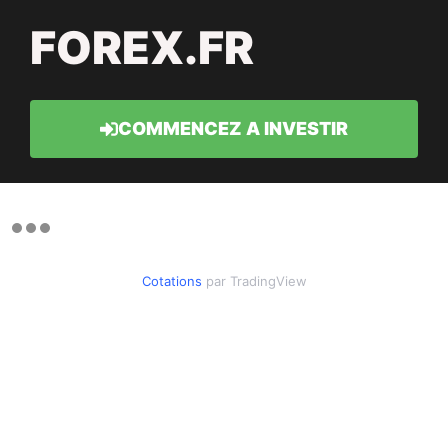
FOREX.FR
COMMENCEZ A INVESTIR
Cotations
par TradingView