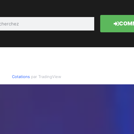
COMM
Cotations
par TradingView