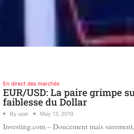
En direct des marchés
EUR/USD: La paire grimpe su
faiblesse du Dollar
By
user
May 13, 2019
Investing.com – Doucement mais surement