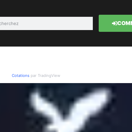
COMM
Cotations
par TradingView