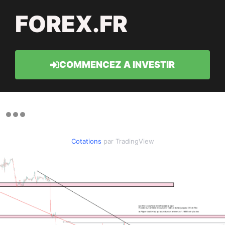
FOREX.FR
COMMENCEZ A INVESTIR
Cotations
par TradingView