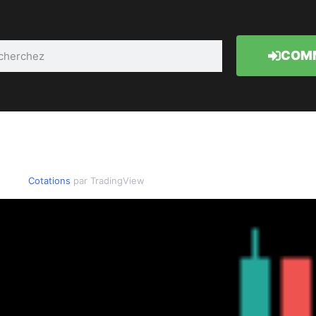
COMM
Cotations
par TradingView