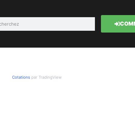
COMM
Cotations
par TradingView