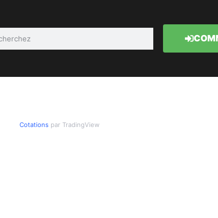
COMM
Cotations
par TradingView