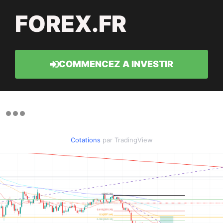
FOREX.FR
COMMENCEZ A INVESTIR
Cotations
par TradingView