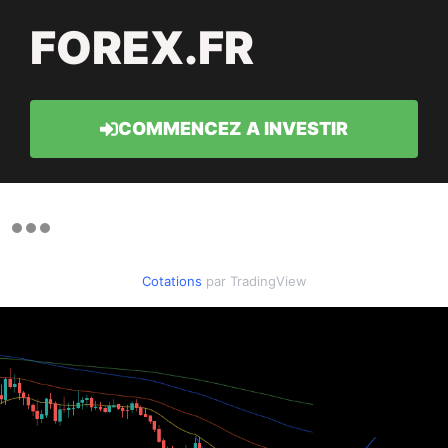
FOREX.FR
COMMENCEZ A INVESTIR
Cotations
par TradingView