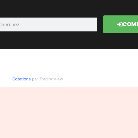
COMM
Cotations
par TradingView