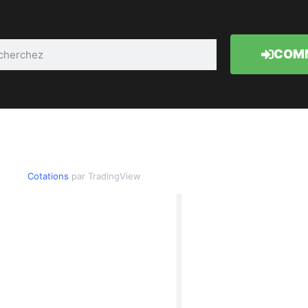
COMM
Cotations
par TradingView