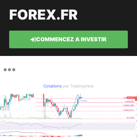
FOREX.FR
COMMENCEZ A INVESTIR
Cotations
par TradingView