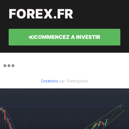
FOREX.FR
COMMENCEZ A INVESTIR
Cotations
par TradingView